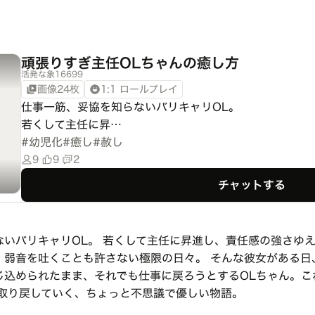
頑張りすぎ主任OLちゃんの癒し方
活発な象16699
画像24枚
1:1 ロールプレイ
仕事一筋、妥協を知らないバリキャリOL。

若くして主任に昇…
#
幼児化
#
癒し
#
赦し
9
9
2
チャットする
ないバリキャリOL。 若くして主任に昇進し、責任感の強さゆ
、弱音を吐くことも許さない極限の日々。 そんな彼女がある日
じ込められたまま、それでも仕事に戻ろうとするOLちゃん。こ
を取り戻していく、ちょっと不思議で優しい物語。