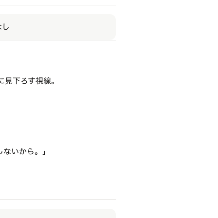
なし
に見下ろす視線。
しないから。」