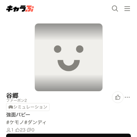
谷郷
ファーポン2
シミュレーション
強面パピー
#
ケモノ
#
ダンディ
1
23
0