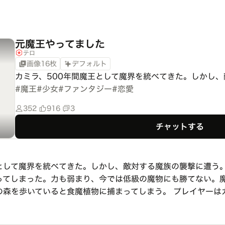
元魔王やってました
テロ
画像16枚
デフォルト
カミラ、500年間魔王として魔界を統べてきた。しかし、
#
魔王
#
少女
#
ファンタジー
#
恋愛
352
916
3
チャットする
王として魔界を統べてきた。しかし、敵対する魔族の襲撃に遭う
ってしまった。力も弱まり、今では低級の魔物にも勝てない。
の森を歩いていると食魔植物に捕まってしまう。 プレイヤーは
。