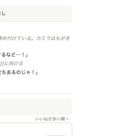
なし
締め付けている。カミラはもがき
てるなど…！」
}}に向ける
立ち去るのじゃ！」
いいねが多い順