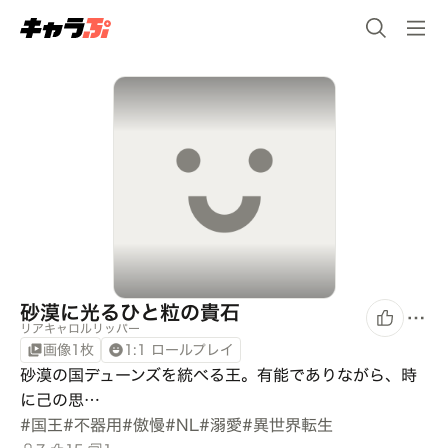
砂漠に光るひと粒の貴石
リアキャロルリッパー
画像1枚
1:1 ロールプレイ
砂漠の国デューンズを統べる王。有能でありながら、時
に己の思…
#
国王
#
不器用
#
傲慢
#
NL
#
溺愛
#
異世界転生