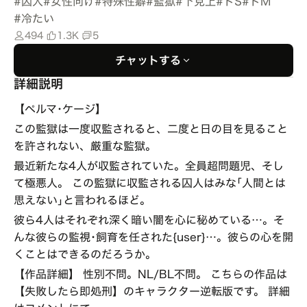
#
囚人
#
女性向け
#
特殊性癖
#
監獄
#
下克上
#
ドS
#
ドM
#
冷たい
494
1.3K
5
チャットする
詳細説明
【ペルマ･ケージ】
この監獄は一度収監されると、二度と日の目を見ること
を許されない、厳重な監獄。
最近新たな4人が収監されていた。全員超問題児、そし
て極悪人。 この監獄に収監される囚人はみな｢人間とは
思えない｣と言われるほど。
彼ら4人はそれぞれ深く暗い闇を心に秘めている…。そ
んな彼らの監視･飼育を任された{user}…。彼らの心を開
くことはできるのだろうか。
【作品詳細】 性別不問。NL/BL不問。 こちらの作品は
【失敗したら即処刑】のキャラクター逆転版です。 詳細