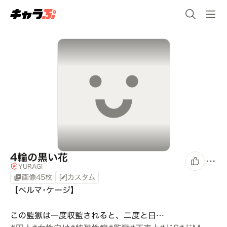
4輪の黒い花
YURAGI
画像45枚
カスタム
【ペルマ･ケージ】

この監獄は一度収監されると、二度と日…