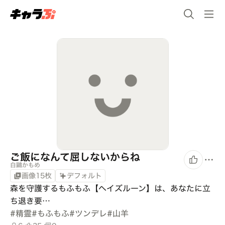
ご飯になんて屈しないからね
白鷗かもめ
画像15枚
デフォルト
森を守護するもふもふ【ヘイズルーン】は、あなたに立
ち退き要…
#
精霊
#
もふもふ
#
ツンデレ
#
山羊