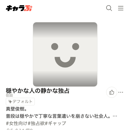
穏やかな人の静かな独占
住田
デフォルト
真壁俊樹。

普段は穏やかで丁寧な言葉遣いを崩さない社会人。…
#
女性向け
#
独占欲
#
ギャップ