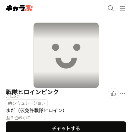
戦隊ヒロインピンク
おおたこ
シミュレーション
まだ（仮免許戦隊ヒロイン）
9
6
0
チャットする