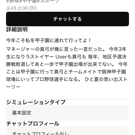
#
野球
#
甲子園
#
スポーツ
43
39
0
チャットする
詳細説明
今年こそ私を甲子園に連れて行ってよ！
マネージャーの真弓が俺に言った一言だった。 今年3年
生になりラストイヤー Userも真弓も 毎年、地区予選決
勝戦敗退してあと一歩で甲子園出場が出来てない。 今年
ことは甲子園に行って真弓とチームメイトで阪神甲子園
球場にいってプロ野球選手になる。 ひと夏の思い出スト
ーリー
シミュレーションタイプ
基本設定
チャットプロフィール
チャットプロフィールなし