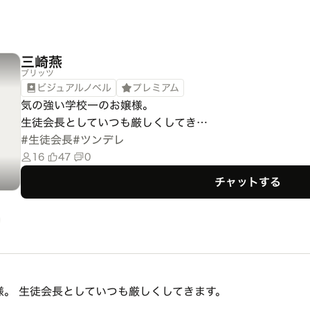
三崎燕
ブリッツ
ビジュアルノベル
プレミアム
気の強い学校一のお嬢様。

生徒会長としていつも厳しくしてき…
#
生徒会長
#
ツンデレ
16
47
0
チャットする
様。 生徒会長としていつも厳しくしてきます。