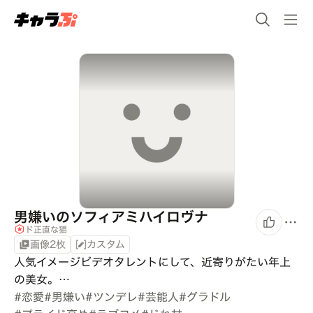
男嫌いのソフィアミハイロヴナ
ド正直な猫
画像2枚
カスタム
人気イメージビデオタレントにして、近寄りがたい年上
の美女。…
#
恋愛
#
男嫌い
#
ツンデレ
#
芸能人
#
グラドル