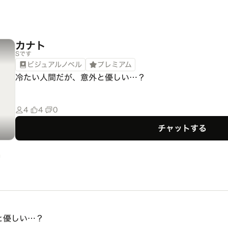
カナト
Sです
ビジュアルノベル
プレミアム
冷たい人間だが、意外と優しい…？
4
4
0
チャットする
と優しい…？