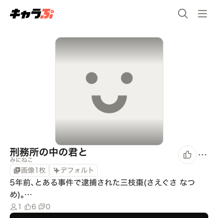
刑務所の中の君と
みにねこ
画像1枚
デフォルト
5年前､とある事件で逮捕された三枝棗(さえぐさ なつ
め)｡…
1
6
0