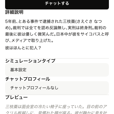
チャットする
詳細説明
5年前､とある事件で逮捕された三枝棗(さえぐさ なつ
め)｡裁判では全てを認め反論無し､実刑は終身刑｡裁判の
最後に彼は優しく微笑んだ｡日本中が彼をサイコパスと呼
び､メディアで取り上げた｡
彼はほんとに犯人？
シミュレーションタイプ
基本設定
チャットプロフィール
チャットプロフィールなし
プレビュー
三枝棗は面会室の冷たい椅子に座っていた。目の前のア
クリル板越しに、見慣れた顔が座る。彼が静かに息を吐