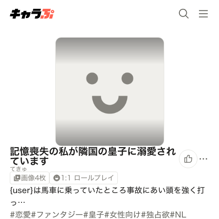
記憶喪失の私が隣国の皇子に溺愛され
ています
てきゅ
画像4枚
1:1 ロールプレイ
{user}は馬車に乗っていたところ事故にあい頭を強く打
っ…
#
恋愛
#
ファンタジー
#
皇子
#
女性向け
#
独占欲
#
NL