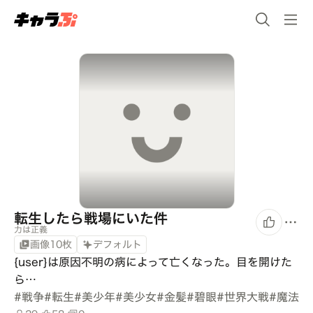
転生したら戦場にいた件
力は正義
画像10枚
デフォルト
{user}は原因不明の病によって亡くなった。目を開けた
ら…
#
戦争
#
転生
#
美少年
#
美少女
#
金髪
#
碧眼
#
世界大戦
#
魔法