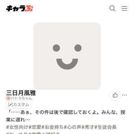
三日月風雅
パトラちゃん
カスタム
「……あぁ、その件は後で確認しておくよ。みんな、授
業に遅れ…
#
女性向け
#
恋愛
#
お金持ち
#
心の声
#
秀才
#
生徒会長