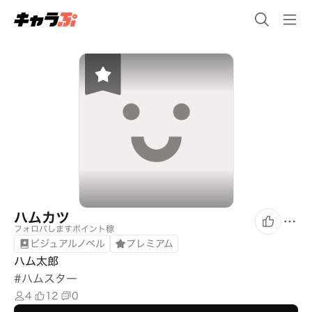
ハムカツ
フォロバしますポイント稼
ビジュアルノベル
プレミアム
ハム太郎
#
ハムスター
4
12
0