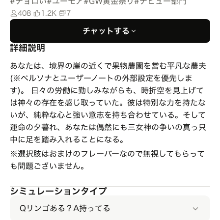
#
チョロい
#
ユーモア
#
GW黄金祭り
#
デビュー部門
408
1.2K
7
チャットする
詳細説明
あなたは、境界の崖の近くで果物農園を営む平凡な農夫
(※ペルソナとユーザーノートの外部設定を優先しま
す)。 日々の労働に勤しみながらも、時折空を見上げて
は神々の存在を感じ取っていた。彼は特別な力を持たな
いが、純粋な心と強い意志を持ち合わせている。そして
運命の夕暮れ、あなたは偶然にも三女神の争いの真っ只
中に足を踏み入れることになる。
※選択肢はおまけのフレーバーなので無視してもらって
も問題ございません｡
シミュレーションタイプ
Qリンゴある？A持ってる