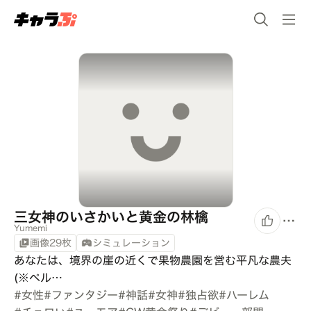
三女神のいさかいと黄金の林檎
Yumemi
画像29枚
シミュレーション
あなたは、境界の崖の近くで果物農園を営む平凡な農夫
(※ペル…
#
女性
#
ファンタジー
#
神話
#
女神
#
独占欲
#
ハーレム