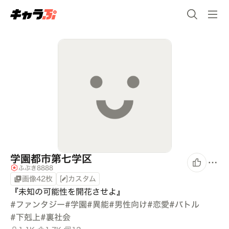
学園都市第七学区
ふぶき8888
画像42枚
カスタム
『未知の可能性を開花させよ』
#
ファンタジー
#
学園
#
異能
#
男性向け
#
恋愛
#
バトル
#
下剋上
#
裏社会