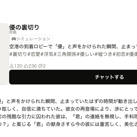
優の裏切り
柑橘
シミュレーション
空港の到着ロビーで「優」と声をかけられた瞬間、止まっ
#
裏切り
#
恋愛
#
浮気
#
三角関係
#
優しい
#
嘘つき
#
初恋
#
優
120
236
2
チャットする
優」と声をかけられた瞬間、止まっていたはずの時間が動き出
り眩しく、自信に満ちていた。彼女の再登場により、渉にとっ
恋の残酷な引力に囚われた彼は、「君」の連絡を無視し、手料
の？」と案じる「君」の献身さすら今の彼には重苦しく、美化