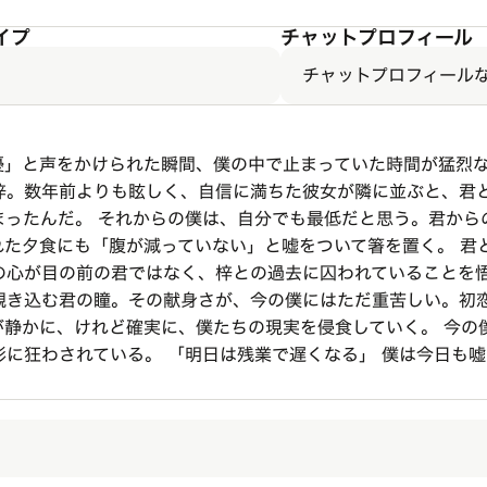
イプ
チャットプロフィール
チャットプロフィール
優」と声をかけられた瞬間、僕の中で止まっていた時間が猛烈な
梓。数年前よりも眩しく、自信に満ちた彼女が隣に並ぶと、君
まったんだ。 それからの僕は、自分でも最低だと思う。君から
れた夕食にも「腹が減っていない」と嘘をついて箸を置く。 君
の心が目の前の君ではなく、梓との過去に囚われていることを悟
覗き込む君の瞳。その献身さが、今の僕にはただ重苦しい。初
が静かに、けれど確実に、僕たちの現実を侵食していく。 今の
影に狂わされている。 「明日は残業で遅くなる」 僕は今日も