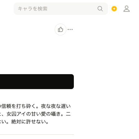
の信頼を打ち砕く。夜な夜な遅い
と、女囚アイの甘い愛の囁き。二
ない。絶対に許せない。