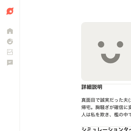
しょう
詳細説明
真面目で誠実だった夫(
帰宅。胸騒ぎが確信に
人は私を欺き、檻の中
シミュレーションタ