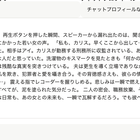
チャットプロフィール
」 再生ボタンを押した瞬間、スピーカーから漏れ出たのは、聞
にかかった若い女の声。 「私も、カリス。早くここから出して
た。相手はアイ。カリスが勤務する刑務所に収監されている、
な人だと思っていた。洗濯物のキスマークを見たときも「何か
は残酷な真実を突きつけている。 夫は更生を導く立場でありな
私を欺き、犯罪者と愛を囁き合う。その背徳感さえも、彼らの
……」 震える指でレコーダーを握りしめる。悲しみは一瞬で燃
すべてが、泥を塗られた気分だった。 二人の密会、職務放棄、
な日常も、あの女との未来も、一瞬で瓦解するだろう。でも彼