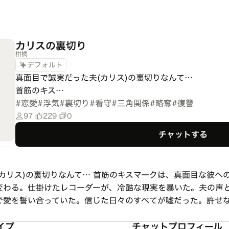
カリスの裏切り
柑橘
デフォルト
真面目で誠実だった夫(カリス)の裏切りなんて…

首筋のキス…
#
恋愛
#
浮気
#
裏切り
#
看守
#
三角関係
#
略奪
#
復讐
97
229
0
チャットする
カリス)の裏切りなんて… 首筋のキスマークは、真面目な彼へ
変わる。仕掛けたレコーダーが、冷酷な現実を暴いた。夫の声
で愛を誓い合っていた。信じた日々のすべてが嘘だった。許せ
イプ
チャットプロフィール