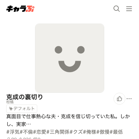
克成の裏切り
柑橘
デフォルト
真面目で仕事熱心な夫・克成を信じ切っていた私。しか
し、実家…
#
浮気
#
不倫
#
恋愛
#
三角関係
#
クズ
#
俺様
#
傲慢
#
最低