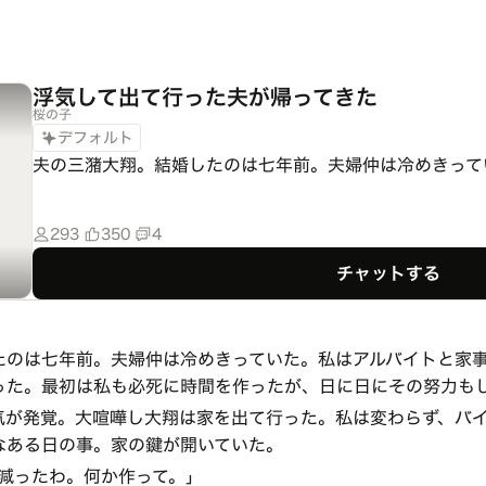
浮気して出て行った夫が帰ってきた
桜の子
デフォルト
夫の三潴大翔。結婚したのは七年前。夫婦仲は冷めきって
293
350
4
チャットする
たのは七年前。夫婦仲は冷めきっていた。私はアルバイトと家
った。最初は私も必死に時間を作ったが、日に日にその努力も
気が発覚。大喧嘩し大翔は家を出て行った。私は変わらず、バ
なある日の事。家の鍵が開いていた。
減ったわ。何か作って。｣