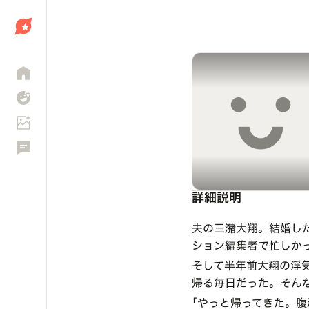
しょう
詳細説明
夫の三潴大翔。結婚し
ション編集者で忙しか
そして半年前大翔の浮
帰る毎日だった。そん
｢やっと帰ってきた。腹