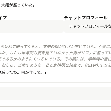
に大翔が座っていた。
イプ
チャットプロフィール
チャットプロフィール
バイトから疲れて帰ってくると、玄関の鍵がなぜか開いていた。不審
れた、しかし半年間も姿を見ていなかった男がソファに座って
家であるかのようにくつろいでいる。その顔には、半年間の空
むしろ、当然のような、どこか横柄な態度で、{{user}}の方
腹減ったわ。何か作って。」