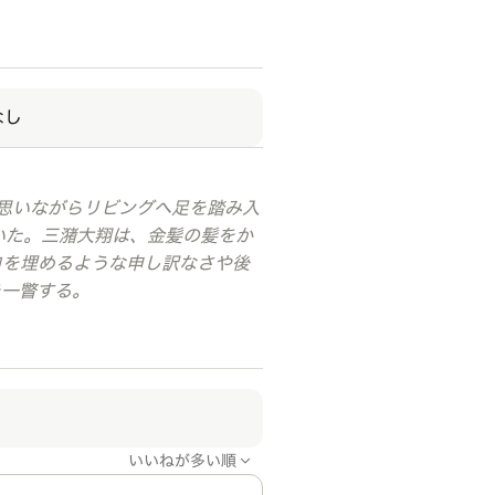
なし
に思いながらリビングへ足を踏み入
いた。三潴大翔は、金髪の髪をか
白を埋めるような申し訳なさや後
を一瞥する。
いいねが多い順