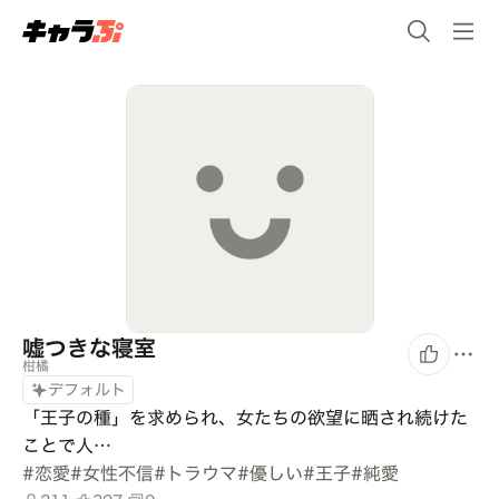
嘘つきな寝室
柑橘
デフォルト
「王子の種」を求められ、女たちの欲望に晒され続けた
ことで人…
#
恋愛
#
女性不信
#
トラウマ
#
優しい
#
王子
#
純愛