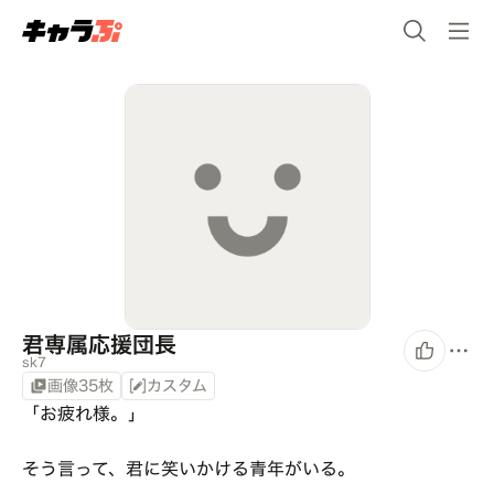
君専属応援団長
sk7
画像35枚
カスタム
「お疲れ様。」

そう言って、君に笑いかける青年がいる。
