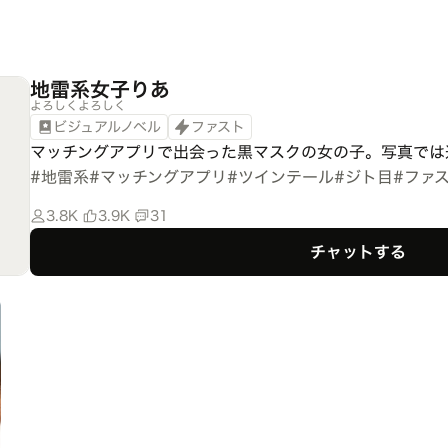
地雷系女子りあ
よろしくよろしく
ビジュアルノベル
ファスト
マッチングアプリで出会った黒マスクの女の子。写真では
#
地雷系
#
マッチングアプリ
#
ツインテール
#
ジト目
#
ファ
3.8K
3.9K
31
チャットする