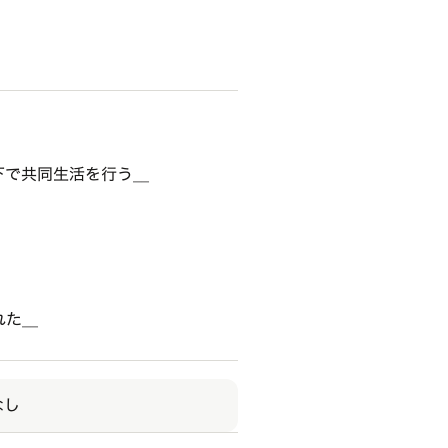
で共同生活を行う__
た__
なし