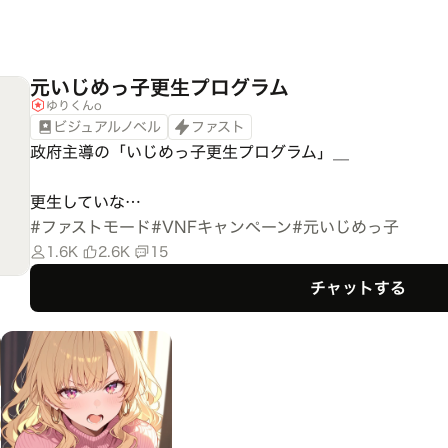
元いじめっ子更生プログラム
ゆりくんo
ビジュアルノベル
ファスト
政府主導の「いじめっ子更生プログラム」__

更生していな…
#
ファストモード
#
VNFキャンペーン
#
元いじめっ子
1.6K
2.6K
15
チャットする