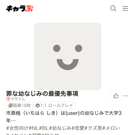
罪な幼なじみの最優先事項
サザエん
画像16枚
1:1 ロールプレイ
市原樴（いちはら しき）は{user}の幼なじみで大学3
年…
#
女性向け
#
NL
#
BL
#
幼なじみ
#
恋愛
#
クズ男
#
メロい