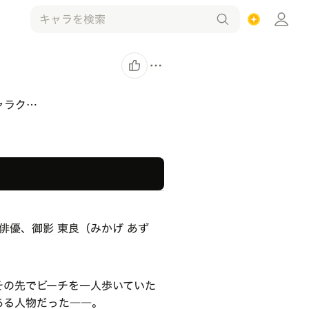
ャラク…
優、御影 東良（みかげ あず
その先でビーチを一人歩いていた
ある人物だった――。