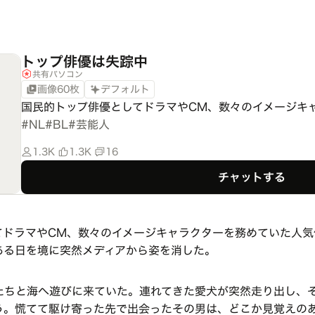
トップ俳優は失踪中
共有パソコン
画像60枚
デフォルト
国民的トップ俳優としてドラマやCM、数々のイメージキ
#
NL
#
BL
#
芸能人
1.3K
1.3K
16
チャットする
ドラマやCM、数々のイメージキャラクターを務めていた人気俳
ある日を境に突然メディアから姿を消した。
たちと海へ遊びに来ていた。連れてきた愛犬が突然走り出し、
う。慌てて駆け寄った先で出会ったその男は、どこか見覚えの