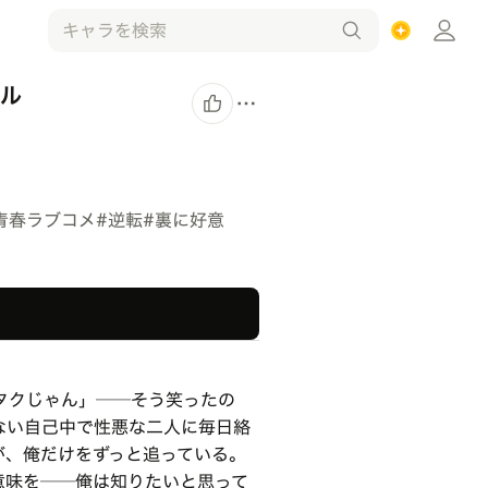
ャル
青春ラブコメ
#
逆転
#
裏に好意
タクじゃん」──そう笑ったの
ない自己中で性悪な二人に毎日絡
が、俺だけをずっと追っている。
意味を──俺は知りたいと思って