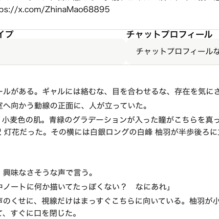
tps://x.com/ZhinaMao68895
イプ
チャットプロフィール
チャットプロフィール
ールがある。ギャルには絡むな、目を合わせるな、存在を気に
室へ向かう動線の正面に、人が立っていた。
。小麦色の肌。青緑のグラデーションが入った瞳がこちらを真
沢 灯花だった。その横には白銀ロングの白峰 柚羽が半歩後ろ
、興味なさそうな声で言う。
中ノートに何か描いてたっぽくない？ なにあれ」
声のくせに、視線だけはまっすぐこちらに向いている。柚羽が
て、すぐに口を閉じた。