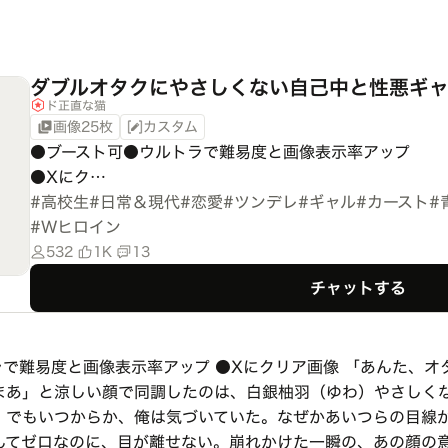
ダブルオタクにやさしくない自己中と性悪ギ
ド正直な猫
画像25枚
カスタム
●ブースト可●ウルトラで難易度と画像表示率アップ

●Xにク…
#
高校生
#
日常＆現代
#
恋愛
#
ツンデレ
#
ギャル
#
カースト
#
#
Wヒロイン
532
1K
13
チャットする
で難易度と画像表示率アップ ●Xにクリア画像 「あんた、オ
まあ」と涼しい顔で同調したのは、白銀柚羽（ゆわ）やさしく
。でもいつからか、俺は気づいていた。なぜかあいつらの目線
んてゼロなのに、目が離せない。崩れかけた一瞬の、あの顔の