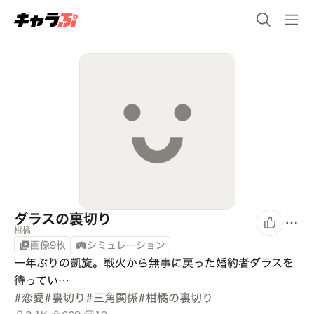
ダラスの裏切り
柑橘
画像9枚
シミュレーション
一年ぶりの凱旋。戦火から無事に戻った婚約者ダラスを
待ってい…
#
恋愛
#
裏切り
#
三角関係
#
柑橘の裏切り