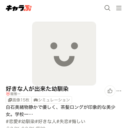
好きな人が出来た幼馴染
龍雅ー
画像15枚
シミュレーション
白石美緒物静かで優しく、茶髪ロングが印象的な美少
女。学校一…
#
恋愛
#
幼馴染
#
好きな人
#
失恋
#
悔しい