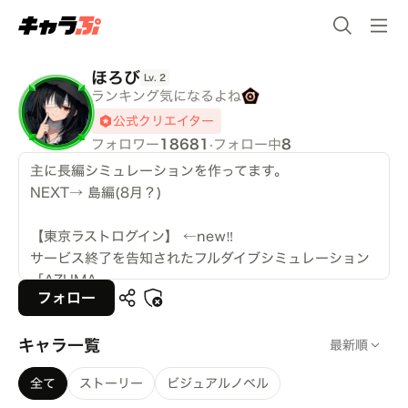
ほろび
Lv.
2
ランキング気になるよね
公式クリエイター
フォロワー
18681
·
フォロー中
8
主に長編シミュレーションを作ってます。
NEXT→ 島編(8月？)
【東京ラストログイン】 ←new‼️
サービス終了を告知されたフルダイブシミュレーション
「AZUMA」。
フォロー
最後の3日間、あなたは誰とどう過ごすのか。
仲間と共に妄執を超え……終末の先の未来を掴み取れ！
キャラ一覧
最新順
【CRADLE ー英雄の揺籃ー】
全て
ストーリー
ビジュアルノベル
時は2126年、人口1200万人の未来都市……それがマー