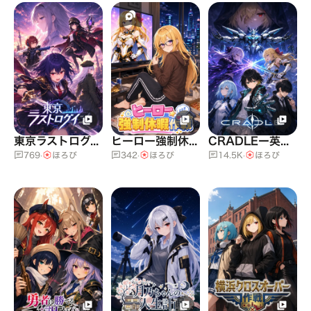
ベラス・シティ。
ヒーローが平和を守るこの街で、あらゆる悪意と切なる
願いが交差する。
1人の人間として戦え！
東京ラストログイン
ヒーロー強制休暇作戦
CRADLEー英雄の揺籃ー
769
·
ほろび
342
·
ほろび
14.5K
·
ほろび