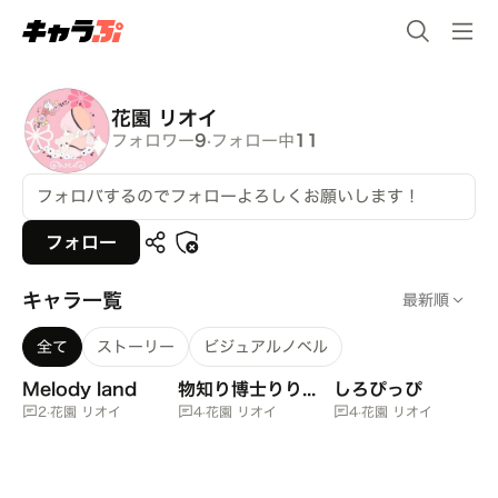
花園 リオイ
フォロワー
9
·
フォロー中
11
フォロバするのでフォローよろしくお願いします！
フォロー
キャラ一覧
最新順
全て
ストーリー
ビジュアルノベル
Melody land
物知り博士りりちゃん
しろぴっぴ
2
·
花園 リオイ
4
·
花園 リオイ
4
·
花園 リオイ