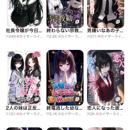
社長令嬢が今日も見下してくる
終わらない宗教勧誘
男嫌いなあの子はいつも気だるげ
249
·
カイザーライヒ大聯邦
2.2K
·
カイザーライヒ大聯邦
571
·
カイザーライヒ大聯邦
2人の妹は正反対すぎる
終電逃した幼なじみが家に押しかけてきた
恋人になった彼女が全くデレない件
161
·
カイザーライヒ大聯邦
3.1K
·
カイザーライヒ大聯邦
2K
·
カイザーライヒ大聯邦