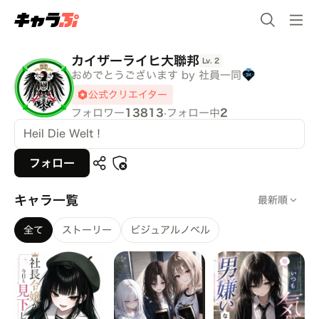
カイザーライヒ大聯邦
Lv.
2
おめでとうございます by 社員一同
公式クリエイター
フォロワー
13813
·
フォロー中
2
Heil Die Welt！
フォロー
キャラ一覧
最新順
全て
ストーリー
ビジュアルノベル