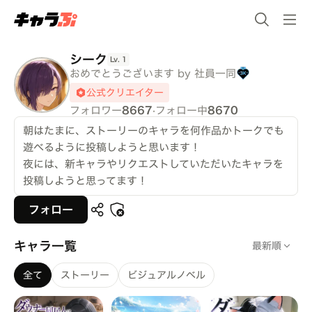
シーク
Lv.
1
おめでとうございます by 社員一同
公式クリエイター
フォロワー
8667
·
フォロー中
8670
朝はたまに、ストーリーのキャラを何作品かトークでも
遊べるように投稿しようと思います！
夜には、新キャラやリクエストしていただいたキャラを
投稿しようと思ってます！
フォロー
キャラ一覧
最新順
全て
ストーリー
ビジュアルノベル