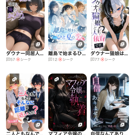
ダウナー同居人は今日も俺をからかう
離島で始まるひと夏の恋
ダウナー猫娘はご主人依存です
57
·
シーク
12
·
シーク
77
·
シーク
二人ともなんでそんなに距離が近いんだ
マフィア令嬢の執着
自信なんてありません