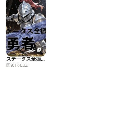
ステータス全振り勇者
9.1K
·
LUZ