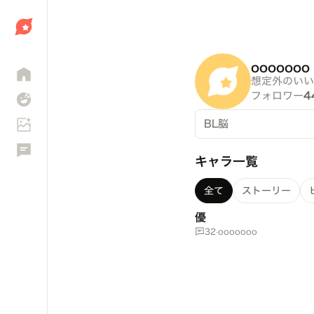
しょう
ooooooo
想定外のいい
フォロワー
4
BL脳
キャラ一覧
全て
ストーリー
優
32
·
ooooooo