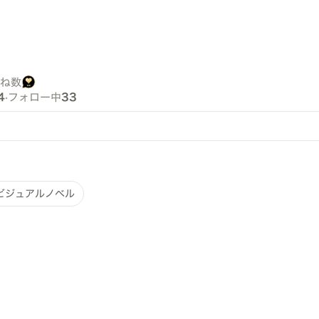
ね数
4
·
フォロー中
33
ビジュアルノベル