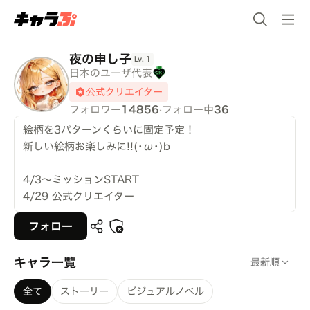
夜の申し子
Lv.
1
日本のユーザ代表
公式クリエイター
フォロワー
14856
·
フォロー中
36
絵柄を3パターンくらいに固定予定！
新しい絵柄お楽しみに︎︎!!(･ω･)b
4/3～ミッションSTART
4/29 公式クリエイター
フォロー
❤オリジナル作品のみ❤
キャラ一覧
最新順
無断転載❌商用利用❌⚠盗作だめですよ？
全て
ストーリー
ビジュアルノベル