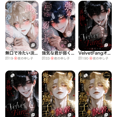
X→@yorunomousigo
マシュマロ置いてますんっ感想喜びます❤
無口で冷たい淡白男が甘々になる時
強気な君が弱くなる時
VelvetFangオーナーDV男
19
·
夜の申し子
33
·
夜の申し子
190
·
夜の申し子