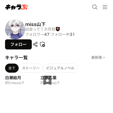
miss山下
出会って１カ月目
フォロワー
47
·
フォロー中
31
フォロー
キャラ一覧
最新順
全て
ストーリー
ビジュアルノベル
白瀬結月
立花乙葉
2
·
miss山下
6
·
miss山下