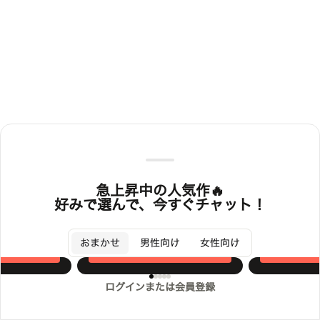
急上昇中の人気作🔥
好みで選んで、今すぐチャット！
日常
極子
完全自由空
ゆりくんo
セルグ
たい。でも家
7/28_ビジュ更新！それぞれ２
ようこそ、あ
おまかせ
男性向け
女性向け
族。 モ
枚づつ
へ。
する
チャットする
チ
ログインまたは会員登録