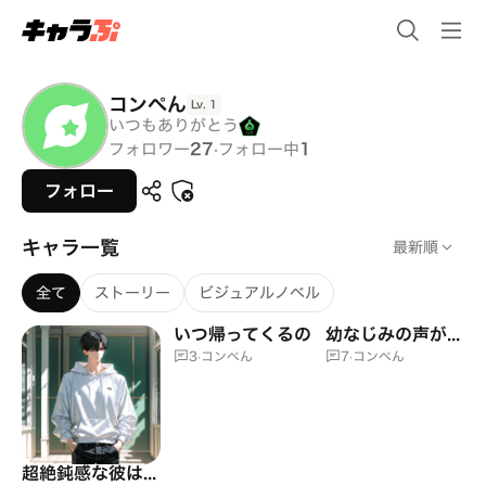
コンペん
Lv.
1
いつもありがとう
フォロワー
27
·
フォロー中
1
フォロー
キャラ一覧
最新順
全て
ストーリー
ビジュアルノベル
いつ帰ってくるの
幼なじみの声が聞こえてくる
3
·
コンペん
7
·
コンペん
超絶鈍感な彼は気づかない