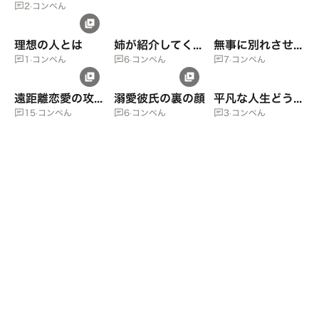
2
·
コンペん
理想の人とは
姉が紹介してくれたのは
無事に別れさせることができるのか
1
·
コンペん
6
·
コンペん
7
·
コンペん
遠距離恋愛の攻略法
溺愛彼氏の裏の顔
平凡な人生どうしたら変えられるか
15
·
コンペん
6
·
コンペん
3
·
コンペん