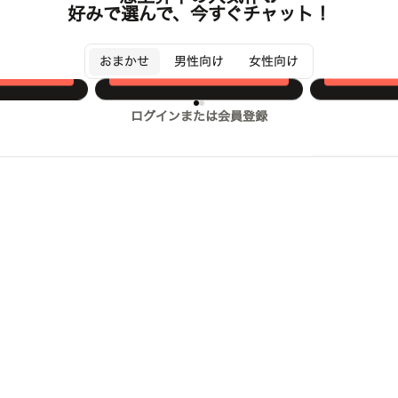
好みで選んで、今すぐチャット！
完全自由空間
世田谷シェ
セルグ
ᴬᴺᴺᴬ
新！それぞれ２
ようこそ、あなたが望む世界
地方から上
おまかせ
男性向け
女性向け
へ。
ことになっ
する
チャットする
チ
ウ…
ログインまたは会員登録