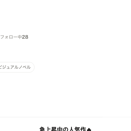
フォロー中
28
ビジュアルノベル
急上昇中の人気作🔥