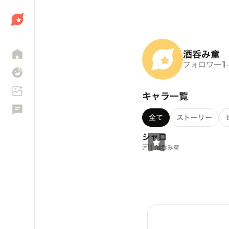
しょう
酒呑み童
フォロワー
1
·
キャラ一覧
全て
ストーリー
シャロ
1
·
酒呑み童