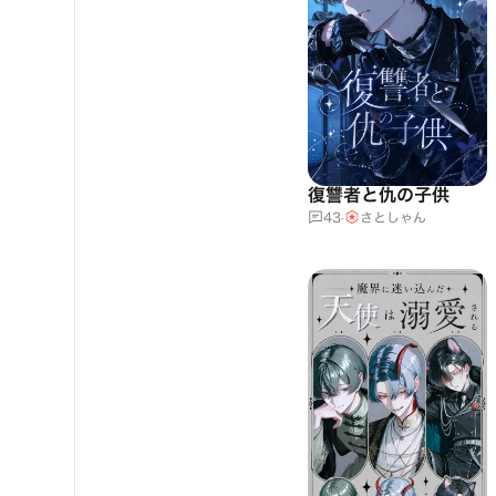
復讐者と仇の子供
43
·
さとしゃん