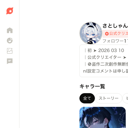
しょう
さとしゃん
公式クリ
フォロワー
1
｜初​ ➤ 2026 03 10
｜公式クリエイター ➤ 2
｜🚫盗作二次創作無
nl設定コメントは申
キャラ一覧
全て
ストーリー