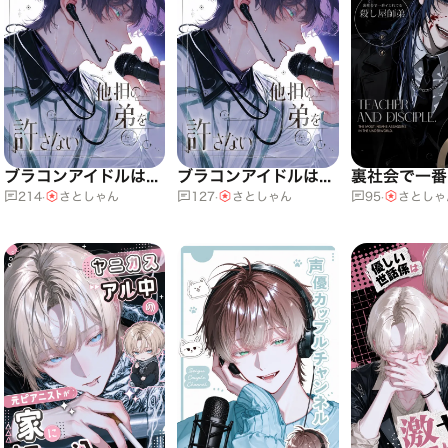
ブラコンアイドルは他担の弟を許さない
ブラコンアイドルは他担の弟を許さない
214
·
さとしゃん
127
·
さとしゃん
95
·
さとしゃ