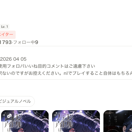
Lv.
1
エイター
1793
·
フォロー中
9
026 04 05
断使用フォロバいいね目的コメントはご遠慮下さい
し訳ないのですがお控えください。nlでプレイすること自体はもちろ
ビジュアルノベル