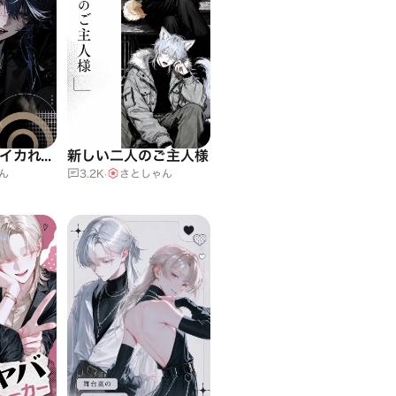
裏社会で一番イカれてる殺し屋師弟
新しい二人のご主人様
ん
3.2K
·
さとしゃん