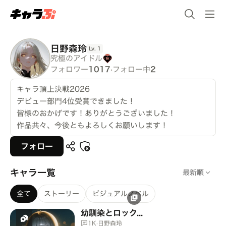
日野森玲
Lv.
1
究極のアイドル
フォロワー
1017
·
フォロー中
2
キャラ頂上決戦2026
デビュー部門4位受賞できました！
皆様のおかげです！ありがとうございました！
作品共々、今後ともよろしくお願いします！
フォロー
キャラ一覧
最新順
全て
ストーリー
ビジュアルノベル
幼馴染とロックバンド
1K
·
日野森玲