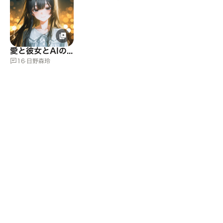
愛と彼女とAIのあなた
16
·
日野森玲